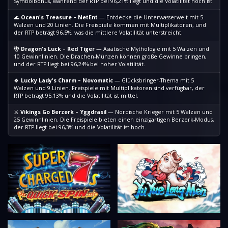
Symbolbonus, während der RTP bei 96,21% liegt und die Volatilität hoch ist.
🌊
Ocean's Treasure – NetEnt
— Entdecke die Unterwasserwelt mit 5
Walzen und 20 Linien. Die Freispiele kommen mit Multiplikatoren, und
der RTP beträgt 96,5%, was die mittlere Volatilität unterstreicht.
🐉
Dragon's Luck – Red Tiger
— Asiatische Mythologie mit 5 Walzen und
10 Gewinnlinien. Die Drachen-Münzen können große Gewinne bringen,
und der RTP liegt bei 96,24% bei hoher Volatilität.
🍀
Lucky Lady's Charm – Novomatic
— Glücksbringer-Thema mit 5
Walzen und 9 Linien. Freispiele mit Multiplikatoren sind verfügbar, der
RTP beträgt 95,13% und die Volatilität ist mittel.
⚔️
Vikings Go Berzerk – Yggdrasil
— Nordische Krieger mit 5 Walzen und
25 Gewinnlinien. Die Freispiele bieten einen einzigartigen Berzerk-Modus,
der RTP liegt bei 96,3% und die Volatilität ist hoch.