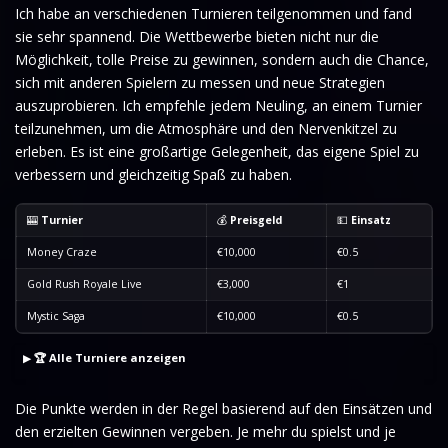
Ich habe an verschiedenen Turnieren teilgenommen und fand
sie sehr spannend. Die Wettbewerbe bieten nicht nur die
Möglichkeit, tolle Preise zu gewinnen, sondern auch die Chance,
sich mit anderen Spielern zu messen und neue Strategien
auszuprobieren. Ich empfehle jedem Neuling, an einem Turnier
teilzunehmen, um die Atmosphäre und den Nervenkitzel zu
erleben. Es ist eine großartige Gelegenheit, das eigene Spiel zu
verbessern und gleichzeitig Spaß zu haben.
🎰
Turnier
💰
Preisgeld
💵
Einsatz
Money Craze
€10,000
€0.5
Gold Rush Royale Live
€3,000
€1
Mystic Saga
€10,000
€0.5
🏆 Alle Turniere anzeigen
Die Punkte werden in der Regel basierend auf den Einsätzen und
den erzielten Gewinnen vergeben. Je mehr du spielst und je