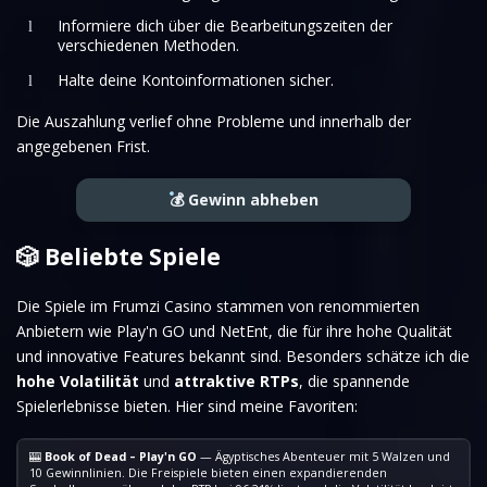
Informiere dich über die Bearbeitungszeiten der
verschiedenen Methoden.
Halte deine Kontoinformationen sicher.
Die Auszahlung verlief ohne Probleme und innerhalb der
angegebenen Frist.
💰 Gewinn abheben
🎲 Beliebte Spiele
Die Spiele im Frumzi Casino stammen von renommierten
Anbietern wie Play'n GO und NetEnt, die für ihre hohe Qualität
und innovative Features bekannt sind. Besonders schätze ich die
hohe Volatilität
und
attraktive RTPs
, die spannende
Spielerlebnisse bieten. Hier sind meine Favoriten:
🎰
Book of Dead – Play'n GO
— Ägyptisches Abenteuer mit 5 Walzen und
10 Gewinnlinien. Die Freispiele bieten einen expandierenden