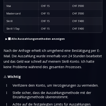
Visa
CHF 15
CHF 3’000
Mastercard
CHF 15
CHF 3’000
Skrill
CHF 15
CHF 5’400
Skrill 1-Tap
CHF 15
CHF 5’400
🏧 Alle Auszahlungsmethoden anzeigen
Nach der Anfrage erhielt ich umgehend eine Bestätigung per E-
Mail. Die Auszahlung wurde innerhalb von 24 Stunden bearbeitet
und das Geld war schnell auf meinem Skrill-Konto. Ich hatte
keine Probleme während des gesamten Prozesses.
⚠️
Wichtig
Verifiziere dein Konto, um Verzögerungen zu vermeiden.
Stelle sicher, dass die Auszahlungsmethode mit der
Einzahlungsmethode übereinstimmt.
Achte auf die festgelegten Limits für Auszahlungen.