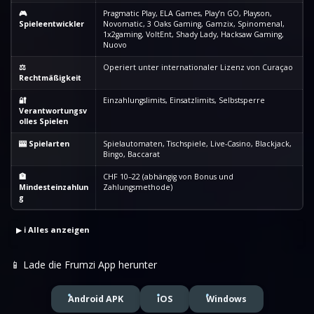
🎮
Pragmatic Play, ELA Games, Play’n GO, Playson,
Spieleentwickler
Novomatic, 3 Oaks Gaming, Gamzix, Spinomenal,
1x2gaming, VoltEnt, Shady Lady, Hacksaw Gaming,
Nuovo
⚖️
Operiert unter internationaler Lizenz von Curaçao
Rechtmäßigkeit
🔐
Einzahlungslimits, Einsatzlimits, Selbstsperre
Verantwortungsv
olles Spielen
🎰 Spielarten
Spielautomaten, Tischspiele, Live-Casino, Blackjack,
Bingo, Baccarat
🏦
CHF 10–22 (abhängig von Bonus und
Mindesteinzahlun
Zahlungsmethode)
g
ℹ️ Alles anzeigen
📱 Lade die Frumzi App herunter
Android APK
iOS
Windows