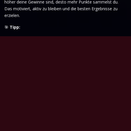
höher deine Gewinne sind, desto mehr Punkte sammelst du.
Das motiviert, aktiv zu bleiben und die besten Ergebnisse zu
erzielen.
🎯
Tipp:
Setze dir ein Budget und halte dich daran, um nicht über
deine Verhältnisse zu spielen.
Probiere verschiedene Spiele aus, um herauszufinden,
welche dir am meisten liegen.
Achte auf die Turnierregeln, um keine wertvollen Punkte
zu verlieren.
⚔️ Jetzt mitspielen
❓ Häufige Fragen zu Frumzi Casino
Viele Spieler fragen mich oft über das Frumzi Casino. Ich habe
die häufigsten Fragen gesammelt und beantworte sie basierend
auf meinen persönlichen Erfahrungen. So könnt ihr euch besser