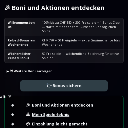
🎉 Boni und Aktionen entdecken
🧩 Anbieter
Willkommensbon
100% bis zu CHF 550 + 200 Freispiele + 1 Bonus Crab
us
— starte mit doppeltem Guthaben und täglichen
Spins
Reload-Bonus am
CHF 770 + 50 Freispiele — extra Gewinnchance fürs
Wochenende
Wochenende
Wöchentlicher
50 Freispiele — wöchentliche Belohnung für aktive
Reload Bonus
Spieler
🎁 Weitere Boni anzeigen
👉 Bonus sichern
alt
🎉
Boni und Aktionen entdecken
🕹️
Mein Spielerlebnis
💳
Einzahlung leicht gemacht